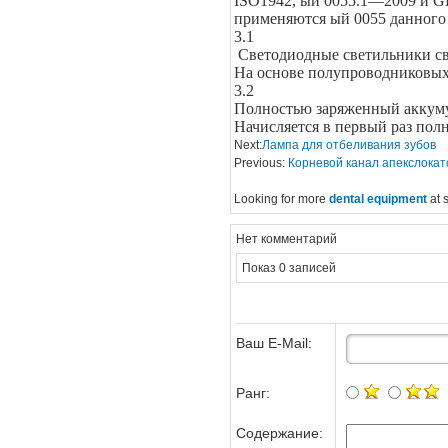
ISO1942, ый 0055.1—2009 и G
применяются ый 0055 данного 
3.1
Светодиодные светильники с
На основе полупроводниковых
3.2
Полностью заряженный аккуму
Начисляется в первый раз пол
Next:
Лампа для отбеливания зубов
Previous:
Корневой канал апекслока
Looking for more
dental equipment
at 
Нет комментарий
Показ 0 записей
Ваш E-Mail:
Ранг:
Содержание: