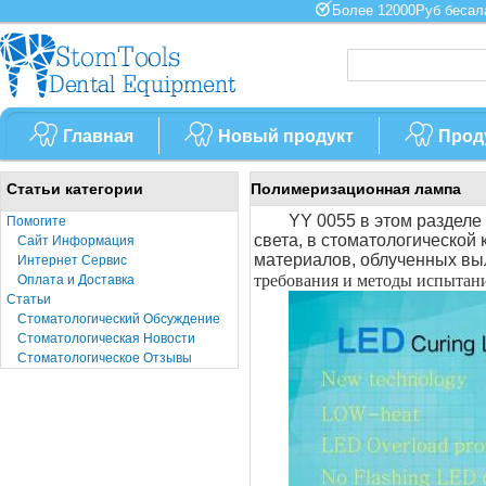
Более 12000Руб бес
Главная
Новый продукт
Прод
Статьи категории
Полимеризационная лампа
YY 0055 в этом разделе
Помогите
света, в стоматологической 
Сайт Информация
материалов, облученных вы
Интернет Сервис
требования и методы испытан
Оплата и Доставка
Статьи
Стоматологический Обсуждение
Стоматологическая Новости
Стоматологическое Отзывы