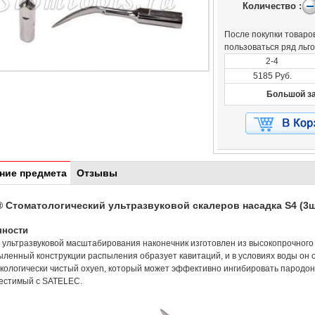
Количество :
После покупки товаров
пользоваться ряд льг
2-4
5185 Руб.
Большой за
ние предмета
Отзывы
® Стоматологический ультразвуковой скалеров насадка S4 (3ш
нности
a ультразвуковой масштабирования наконечник изготовлен из высокопрочного
ыленный конструкции распыления образует кавитаций, и в условиях воды он 
кологически чистый oxyen, который может эффективно ингибировать пародо
местимый с SATELEC.