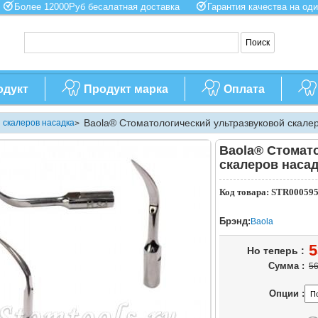
Более 12000Руб бесалатная доставка
Гарантия качества на 
одукт
Продукт марка
Оплата
Baola® Стоматологический ультразвуковой скалер
 скалеров насадка
>
Baola® Стомат
скалеров насад
Код товара: STR00059
Брэнд:
Baola
5
Но теперь :
Сумма :
56
Опции :