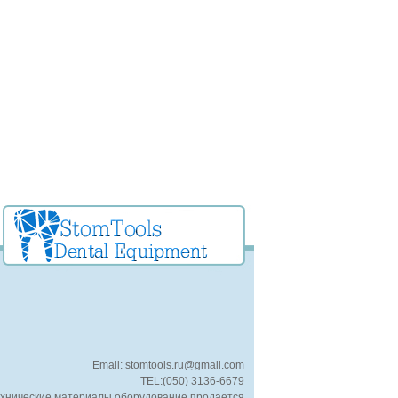
Email: stomtools.ru@gmail.com
TEL:(050) 3136-6679
хнические материалы оборудование продается