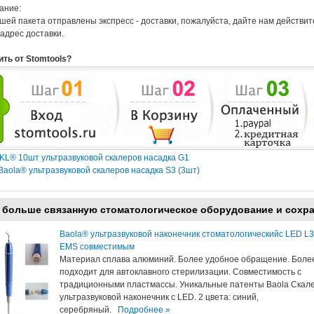
ание:
шей пакета отправлены экспресс - доставки, пожалуйста, дайте нам действи
адрес доставки.
ить от Stomtools?
KL® 10шт ультразвуковой скалеров насадка G1
Baola® ультразвуковой скалеров насадка S3 (3шт)
 больше связанную стоматологическое оборудование и сохр
Baola® ультразвуковой наконечник стоматологическийс LED L3
EMS совместимым
Материал сплава алюминий. Более удобное обращение. Боле
подходит для автоклавного стерилизации. Совместимость с
традиционными пластмассы. Уникальные патенты Baola Скал
ультразвуковой наконечник с LED. 2 цвета: синий,
серебряный.
Подробнее »