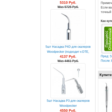
5310 Руб.
камня 10шт
Примеч
Was
5725 Руб.
Если ва
точный 
Как куп
5шт Насадка P4D для скалеров
Woodpecker (подходит к DTE,
Пред: S
4137 Руб.
Satelec, NSK)
После: 
Was
4461 Руб.
Купите
5шт Насадка P3 для скалеров
Woodpecker
4550 Руб.