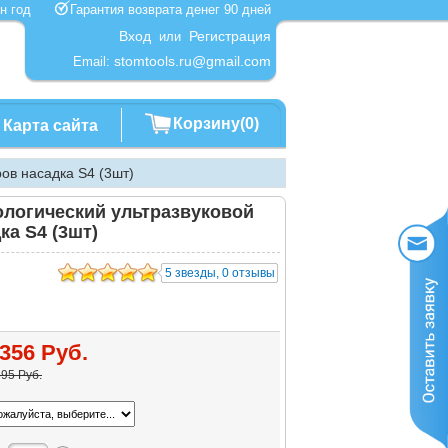
один год
Гарантия возврата денег 90 дней
Вход
Регистрация
или
stomtools.ru@gmail.com
Email:
Корзину(0)
Карта сайта
ов насадка S4 (3шт)
ологический ультразвуковой
ка S4 (3шт)
5
5 звезды, 0 отзывы
356 Руб.
95 Руб.