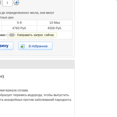
 до определенного числа, они могут
отных цен
5-9
10-Max
4760 Руб.
4506 Руб.
каз :
т)
 материала сплава.
образует перекись водорода, чтобы выпустить
нта анаэробных против заболеваний пародонта.