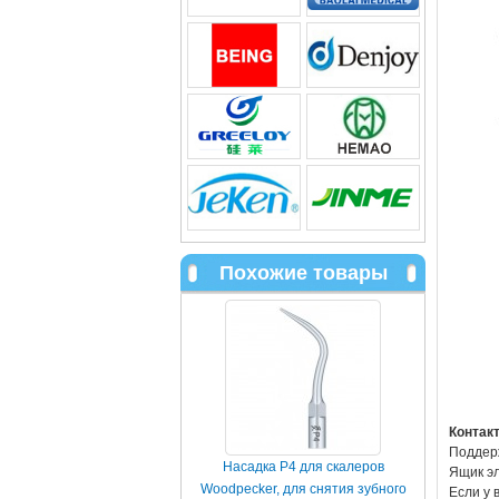
Похожие товары
Контак
Поддерж
Насадка P4 для скалеров
Ящик эл
Woodpecker, для снятия зубного
Если у 