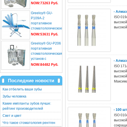
NOW:73263 Руб.
Алмаз
Greeloy® GU-
ISO 019
P109A-2
высокой
портативное
высокой
стоматологическое
кресло
NOW:53631 Руб.
Greeloy® GU-P206
портативная
стоматологическая
установ с
Алмаз
компрессор+ультразвуков...
NOW:84482 Руб.
ISO 171
высокой
высокой
Последние новости
Максима
Как отбелить ваши зубы
Зубы человека
Какие импланты зубов лучше:
рейтинг производителей
100 шт
ISO 010
Свет и цвет
высокой
Что такое стоматология рентген
сокраще