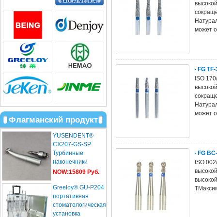
высокой
сокраще
Натурал
может о
FG TF
ISO 170
высокой
сокраще
Натурал
может о
Флагманский продукт
YUSENDENT®
CX207-GS-SP
Турбинные
FG BC
наконечники
ISO 002
Световодас
высокой
NOW:15809 Руб.
Sirona Roto
высокой
Greeloy® GU-P204
стандартной ...
TМаксим
портативная
стоматологическая
установка