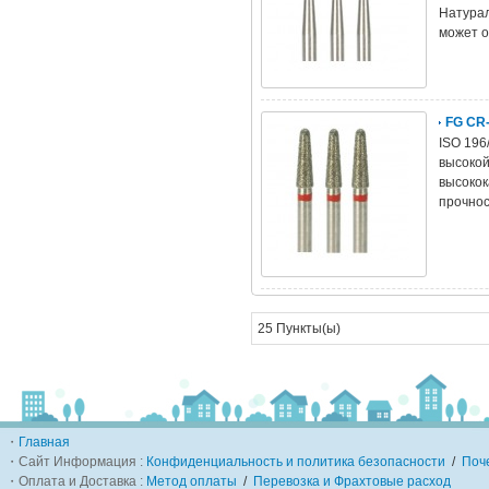
Натурал
может о
FG CR
ISO 196
высокой
высокок
прочнос
25 Пункты(ы)
・
Главная
・Сайт Информация :
Конфиденциальность и политика безопасности
/
Поч
・Оплата и Доставка :
Метод оплаты
/
Перевозка и Фрахтовые расход