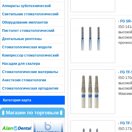
Аппараты зуботехнической
Светильник стоматологический
FG SR
Оборудование имплантов
ISO 141
Пистолет стоматологический
высокой
высокок
Дентальные рентгены
прочнос
Стоматологическая модели
Компрессор стоматологический
Насадки для скалера
Стоматологические материалы
FG TF
ISO 170
Анестезия стоматологии
высокой
Стоматологическая ортодонтия
высокой
Максима
Категория карта
Магазин по торговым
FG TF
ISO 173