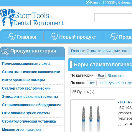
Более 12000Руб бес
Главная
Новый продукт
Прод
Продукт категория
Главна
>
Стоматологические након
Полимеризационная лампа
Боры стоматологичес
Стоматологические наконечники
По категории:
Все
Stomtools
Интраоральные камеры
По цене:
Все
3000 Руб. - 6000 Ру
Скалер стоматологический
25 Пункты(ы)
Эндодонтические инструменты
FG TR
Стерилизационное оборудование
ISO 198
Отбеливание зубов светом
скорост
темпера
Стоматологическая установка
допусти
Микромотор marathon