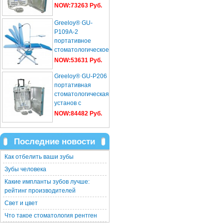
NOW:73263 Руб.
Greeloy® GU-
P109A-2
портативное
стоматологическое
кресло
NOW:53631 Руб.
Greeloy® GU-P206
портативная
стоматологическая
установ с
компрессор+ультразвуков...
NOW:84482 Руб.
Последние новости
Как отбелить ваши зубы
Зубы человека
Какие импланты зубов лучше:
рейтинг производителей
Свет и цвет
Что такое стоматология рентген