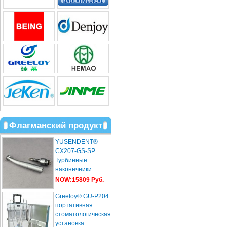
Флагманский продукт
YUSENDENT®
CX207-GS-SP
Турбинные
наконечники
Световодас
NOW:15809 Руб.
Sirona Roto
Greeloy® GU-P204
стандартной ...
портативная
стоматологическая
установка