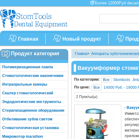
Более 12000Руб бес
Главная
Новый продукт
Прод
Продукт категория
Главна
>
Аппараты зуботехническо
Полимеризационная лампа
Вакуумформер стома
Стоматологические наконечники
По категории:
Все
Stomtools
Jint
Интраоральные камеры
По цене:
Все
14000 Руб. - 19000 
Скалер стоматологический
2 Пункты(ы)
Эндодонтические инструменты
Вакуу
Стерилизационное оборудование
Имметс
Отбеливание зубов светом
обеспеч
регулир
Стоматологическая установка
материа
прилож
Микромотор marathon