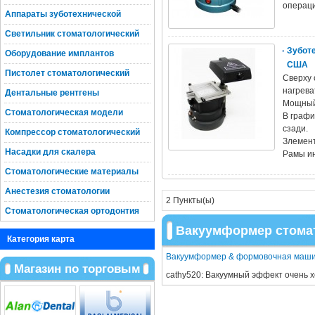
операци
Аппараты зуботехнической
Светильник стоматологический
Зубот
Оборудование имплантов
США
Пистолет стоматологический
Сверху 
нагрева
Дентальные рентгены
Мощный
Стоматологическая модели
В графи
сзади.
Компрессор стоматологический
Злемент
Насадки для скалера
Рамы ин
Стоматологические материалы
Анестезия стоматологии
2 Пункты(ы)
Стоматологическая ортодонтия
Вакуумформер стома
Категория карта
Вакуумформер & формовочная маш
Магазин по торговым
cathy520:
Вакуумный эффект очен