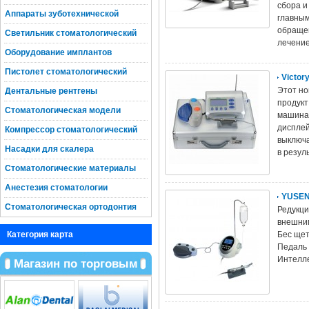
сбора и 
Аппараты зуботехнической
главным
обращен
Светильник стоматологический
лечение
Оборудование имплантов
Пистолет стоматологический
Victor
Этот но
Дентальные рентгены
продукт
Стоматологическая модели
машина 
дисплей
Компрессор стоматологический
выключа
Насадки для скалера
в резул
Стоматологические материалы
Анестезия стоматологии
YUSEN
Стоматологическая ортодонтия
Редукци
внешни
Категория карта
Бес щет
Педаль 
Интелле
Магазин по торговым