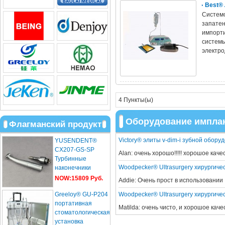
Best®
Систем
запатен
импорти
системы
электро
4 Пункты(ы)
Оборудование импла
Флагманский продукт
Victory® элиты v-dim-i зубной обор
YUSENDENT®
CX207-GS-SP
Alan:
очень хорошо!!!!! хорошое качес
Турбинные
Woodpecker® Ultrasurgery хирургиче
наконечники
Световодас
NOW:15809 Руб.
Addie:
Очень прост в использовани
Sirona Roto
Greeloy® GU-P204
Woodpecker® Ultrasurgery хирургиче
стандартной ...
портативная
Matilda:
очень чисто, и хорошое кач
стоматологическая
установка