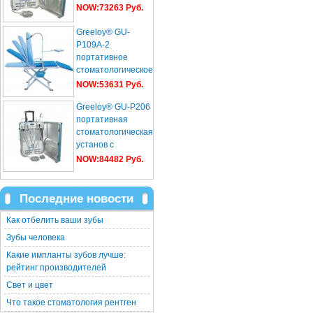
NOW:73263 Руб.
Greeloy® GU-
P109A-2
портативное
стоматологическое
кресло
NOW:53631 Руб.
Greeloy® GU-P206
портативная
стоматологическая
установ с
компрессор+ультразвуков...
NOW:84482 Руб.
Последние новости
Как отбелить ваши зубы
Зубы человека
Какие импланты зубов лучше:
рейтинг производителей
Свет и цвет
Что такое стоматология рентген