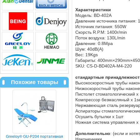
Характеристики
Модель: BD-402A
Давление источника питания: 
Источник питания: 550W
Скорсть R.P.M: 1400r/min
Поток воздуха: 130L/min
Давление: 0.8Mpa
Шум: 40dB(A)
Вес: 19Kgs
Габариты: 400mm×290mm×45
SKU: CS-D-BD402A-M4-220
стандартные принадлежност
Похожие товары
Высокоскоростные трубы након
Низкоскоростный трубы наконеч
Пистолет стоматологический x 
Компрессор безмасляный x 1s
Нержавеющая сталь резервуар 
Аспираторы стоматологические
Осушить бутылки x 1шт
Ножная система управления x
Дополнительно
: (если и хотя
Greeloy® GU-P204 портативная
Наконечники