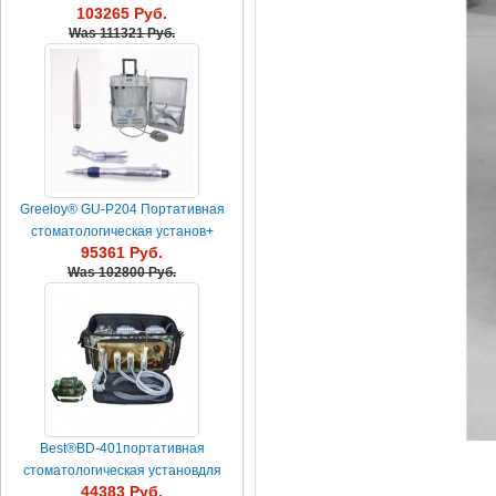
103265 Руб.
Jinme® наконечники комп...
Was
111321 Руб.
Greeloy® GU-P204 Портативная
стоматологическая установ+
95361 Руб.
YUSENDENT® наконечники к...
Was
102800 Руб.
Best®BD-401портативная
стоматологическая установдля
44383 Руб.
мобильных стоматологическое ...