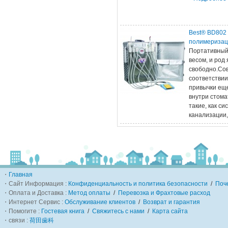
Best® BD802
полимеризац
Портативный
весом, и род
свободно.Сов
соответствии
привычки еще
внутри стома
такие, как с
канализации
・
Главная
・Сайт Информация :
Конфиденциальность и политика безопасности
/
Поч
・Оплата и Доставка :
Метод оплаты
/
Перевозка и Фрахтовые расход
・Интернет Сервис :
Обслуживание клиентов
/
Возврат и гарантия
・Помогите :
Гостевая книга
/
Свяжитесь с нами
/
Карта сайта
・связи :
荷田歯科