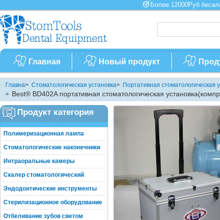
Более 12000Руб бес
Главная
Новый продукт
Прод
Главна
>
Стоматологическая установка
>
Портативная стоматологическая у
Best® BD402A портативная стоматологическая установка(комп
>
стоматологические+пистолет стоматологический)
Продукт категория
Полимеризационная лампа
Стоматологические наконечники
Интраоральные камеры
Скалер стоматологический
Эндодонтические инструменты
Стерилизационное оборудование
Отбеливание зубов светом