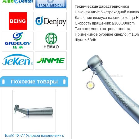
Технические харастерисники
Наконечникис быстроходной кнопк
Давление воздуха на спине конца HP:
Скорость вращения: ≥300,000rpm
Тип зажимного патрона: кнопка
Применимое буровое сверло: Φ1
Шум: ≤ 68db
Похожие товары
Tosi® TX-77 Угловой наконечник c