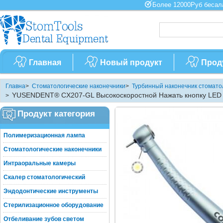
Более 12000Руб бес
Главная
Новый продукт
Прод
Главна
>
Стоматологические наконечники
>
Турбинный наконечник стомато
YUSENDENT® CX207-GL Высокоскоростной Нажать кнопку LED
>
наконечники 6H
Продукт категория
Полимеризационная лампа
Стоматологические наконечники
Интраоральные камеры
Скалер стоматологический
Эндодонтические инструменты
Стерилизационное оборудование
Отбеливание зубов светом