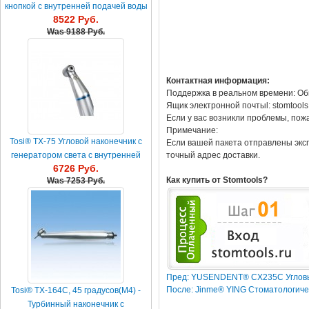
кнопкой с внутренней подачей воды
8522 Руб.
Was
9188 Руб.
Контактная информация:
Поддержка в реальном времени: Об
Ящик электронной почтыl: stomtool
Если у вас возникли проблемы, пож
Примечание:
Tosi® TX-75 Угловой наконечник с
Если вашей пакета отправлены эксп
точный адрес доставки.
генератором света с внутренней
6726 Руб.
подачей воды
Как купить от Stomtools?
Was
7253 Руб.
Пред: YUSENDENT® CX235С Угловые
После: Jinme® YING Стоматологиче
Tosi® TX-164С, 45 градусов(М4) -
Турбинный наконечник с