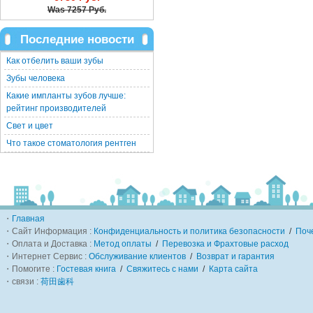
Was
7257 Руб.
Последние новости
Как отбелить ваши зубы
Зубы человека
Какие импланты зубов лучше:
рейтинг производителей
Свет и цвет
Что такое стоматология рентген
・
Главная
・Сайт Информация :
Конфиденциальность и политика безопасности
/
Поч
・Оплата и Доставка :
Метод оплаты
/
Перевозка и Фрахтовые расход
・Интернет Сервис :
Обслуживание клиентов
/
Возврат и гарантия
・Помогите :
Гостевая книга
/
Свяжитесь с нами
/
Карта сайта
・связи :
荷田歯科