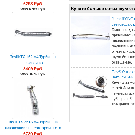
6293 Руб.
генератором света
Купите больше связанную ст
Was
6785 Руб.
Jinme®YING 
световода с к
Быстроходны
принимает им
проводящий 
подшипники 
отличных хар
шума.большо
Tosi® TX-162 М4 Турбинны
освещение.
наконечник
3409 Руб.
Tosi® Оптово
Was
3676 Руб.
наконечники
Крутяший мом
спрей.Лампа 
Температура 
зубоврачебны
вращения: 30
Tosi® TX-361A M4 Турбинный
наконечник с генератором света
6730 Руб.