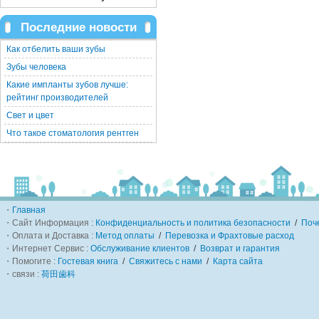
Последние новости
Как отбелить ваши зубы
Зубы человека
Какие импланты зубов лучше:
рейтинг производителей
Свет и цвет
Что такое стоматология рентген
・
Главная
・Сайт Информация :
Конфиденциальность и политика безопасности
/
Поч
・Оплата и Доставка :
Метод оплаты
/
Перевозка и Фрахтовые расход
・Интернет Сервис :
Обслуживание клиентов
/
Возврат и гарантия
・Помогите :
Гостевая книга
/
Свяжитесь с нами
/
Карта сайта
・связи :
荷田歯科