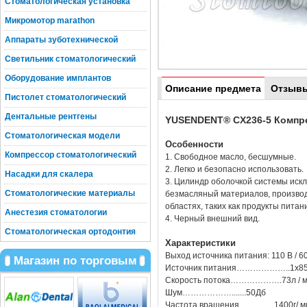
Стоматологическая установка
Микромотор marathon
Аппараты зуботехнической
Светильник стоматологический
Оборудование имплантов
Описание предмета
Отзыв
Пистолет стоматологический
Дентальные рентгены
YUSENDENT® CX236-5 Компре
Стоматологическая модели
Особенности
Компрессор стоматологический
1. Свободное масло, бесшумные.
2. Легко и безопасно использовать.
Насадки для скалера
3. Цилиндр оболочкой системы искл
Стоматологические материалы
безмасляный материалов, производ
областях, таких как продукты пита
Анестезия стоматологии
4. Черный внешний вид.
Стоматологическая ортодонтия
Характеристики
Выход источника питания: 110 В / 60 
Магазин по торговым
Источник питания………………..1x8
Скорость потока……………….73л / м
Шум……………….......50Дб
Частота вращения………….1400г/ м