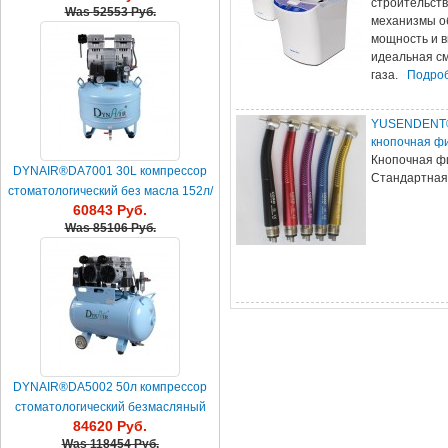
строительств
Was
52553 Руб.
механизмы о
мощность и в
идеальная см
газа.
Подроб
YUSENDENT®C
кнопочная фи
Кнопочная фи
DYNAIR®DA7001 30L компрессор
Стандартная
стоматологический без масла 152л/
60843 Руб.
мин
Was
85106 Руб.
DYNAIR®DA5002 50л компрессор
стоматологический безмасляный
84620 Руб.
бесшумный 230л/мин
Was
118454 Руб.