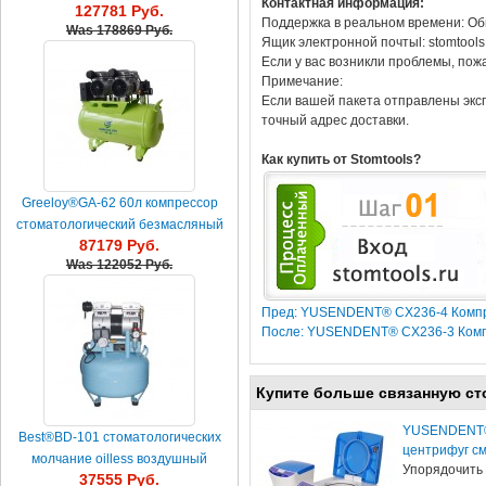
Контактная информация:
127781 Руб.
ссушкой 236л/мин
Поддержка в реальном времени: Об
Was
178869 Руб.
Ящик электронной почтыl: stomtool
Если у вас возникли проблемы, пож
Примечание:
Если вашей пакета отправлены эксп
точный адрес доставки.
Как купить от Stomtools?
Greeloy®GA-62 60л компрессор
стоматологический безмасляный
87179 Руб.
Was
122052 Руб.
Пред: YUSENDENT® CX236-4 Компре
После: YUSENDENT® CX236-3 Компр
Купите больше связанную ст
YUSENDENT® 
Best®BD-101 стоматологических
центрифуг см
молчание oilless воздушный
Упорядочить 
37555 Руб.
компрессор