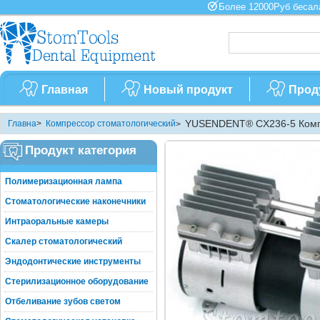
Более 12000Руб бес
Главная
Новый продукт
Прод
YUSENDENT® CX236-5 Компр
Главна
>
Компрессор стоматологический
>
Продукт категория
Полимеризационная лампа
Стоматологические наконечники
Интраоральные камеры
Скалер стоматологический
Эндодонтические инструменты
Стерилизационное оборудование
Отбеливание зубов светом