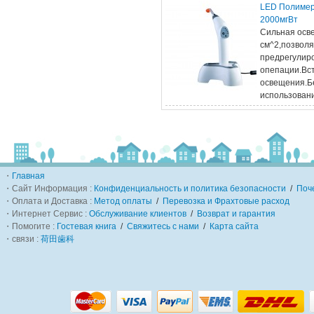
LED Полимер
2000мгВт
Сильная осв
см^2,позволя
предрегулир
опепации.Вс
освещения.Б
использова
・
Главная
・Сайт Информация :
Конфиденциальность и политика безопасности
/
Поч
・Оплата и Доставка :
Метод оплаты
/
Перевозка и Фрахтовые расход
・Интернет Сервис :
Обслуживание клиентов
/
Возврат и гарантия
・Помогите :
Гостевая книга
/
Свяжитесь с нами
/
Карта сайта
・связи :
荷田歯科