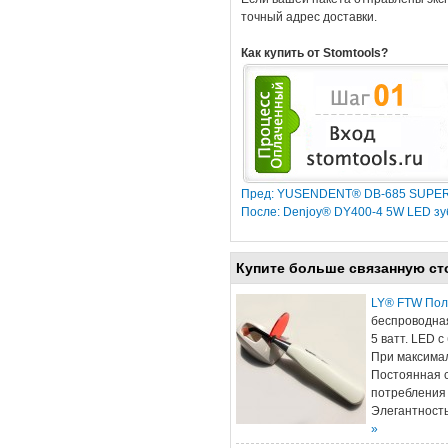
точный адрес доставки.
Как купить от Stomtools?
Пред: YUSENDENT® DB-685 SUPER-
После: Denjoy® DY400-4 5W LED з
Купите больше связанную ст
LY® FTW Пол
беспроводная
5 ватт. LED 
При максима
Постоянная с
потребления 
Элегантност
»