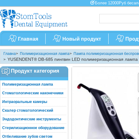
Более 12000Руб бес
Главная
Новый продукт
Прод
Главна
>
Полимеризационная лампа
>
Пампа полимеризационная беспров
YUSENDENT® DB-685 пингвин LED полимеризационная лампа 
>
Продукт категория
Полимеризационная лампа
Стоматологические наконечники
Интраоральные камеры
Скалер стоматологический
Эндодонтические инструменты
Стерилизационное оборудование
Отбеливание зубов светом