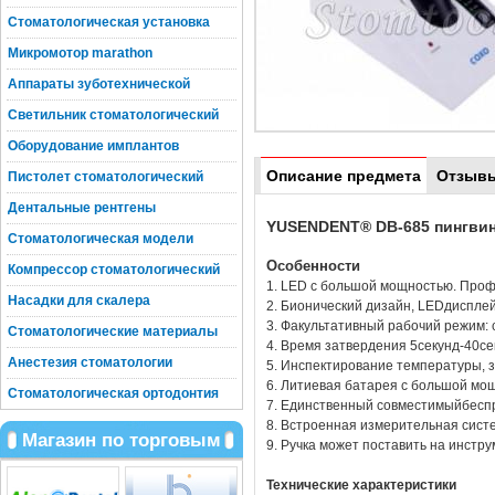
Стоматологическая установка
Микромотор marathon
Аппараты зуботехнической
Светильник стоматологический
Оборудование имплантов
Описание предмета
Отзыв
Пистолет стоматологический
Дентальные рентгены
YUSENDENT® DB-685 пингвин
Стоматологическая модели
Особенности
Компрессор стоматологический
1. LED с большой мощностью. Проф
Насадки для скалера
2. Бионический дизайн, LEDдисплей
3. Факультативный рабочий режим: 
Стоматологические материалы
4. Время затвердения 5секунд-40с
Анестезия стоматологии
5. Инспектирование температуры, з
6. Литиевая батарея с большой мо
Стоматологическая ортодонтия
7. Единственный совместимыйбесп
8. Встроенная измерительная сист
Магазин по торговым
9. Ручка может поставить на инстру
Технические характеристики