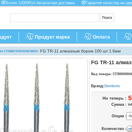
Более 12000Руб бесалатная доставка
Гарантия качества на 
одукт
Продукт марка
Оплата
FG TR-11 алмазным бором 100 шт 1.6мм
ы стоматологические
>
FG TR-11 алма
Код товара: STR00006
Брэнд:
Stomtools
5
Но теперь :
Сумма :
64
Опции :
Количество :