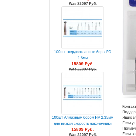
Was
22097 Руб.
100шт твердосплавные боры FG
1.6мм
15809 Руб.
Was
22097 Руб.
Контак
Поддерж
Ящик эл
100шт Алмазным бором HP 2.35мм
Если у 
для низкая скорость наконечники
Примеч
15809 Руб.
Если ва
Was
22097 Руб.