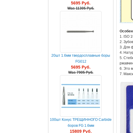
5695 Руб.
Was
11305 Руб.
Особен
1. ISO 
2. Зуб
3. Для 
4. Нату
20шт 1.6мм твердосплавные боры
5. Стеб
FG012
ржавчи
5695 Руб.
6. Это 
Was
7905 Руб.
7. Макс
100шт Конус ТРЕЩИННОГО Carbide
боров FG 1.6мм
15809 Руб.