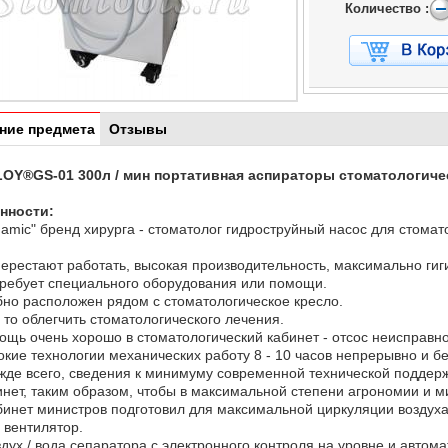
Количество :
ние предмета
Отзывы
OY®GS-01 300л / мин портативная аспираторы стоматологиче
нности:
namic" бренд хирурга - стоматолог гидроструйный насос для стома
перестают работать, высокая производительность, максимально ги
требует специального оборудования или помощи.
бно расположен рядом с стоматологическое кресло.
- то облегчить стоматологического лечения.
ощь очень хорошо в стоматологический кабинет - отсос неисправно
окие технологии механических работу 8 - 10 часов непрерывно и б
жде всего, сведения к минимуму современной технической поддерж
инет, таким образом, чтобы в максимальной степени агрономии и 
бинет министров подготовил для максимальной циркуляции воздух
 вентилятор.
здух / вода сепаратора с электронного контроля на уровне и автом