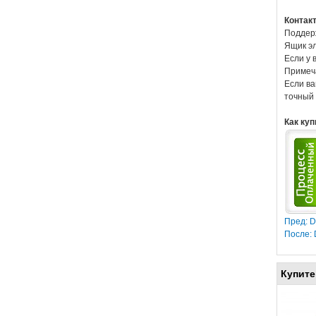
Контак
Поддерж
Ящик эл
Если у 
Примеч
Если ва
точный 
Как куп
Пред: 
После:
Купите