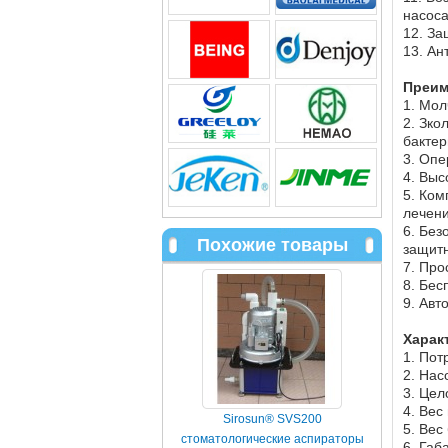
насоса
12. За
13. Ан
Преим
1. Мол
2. Зко
бактер
3. Опе
4. Выс
5. Ком
лечени
6. Без
Похожие товары
защитн
7. Про
8. Бес
9. Авт
Харак
1. Пот
2. Нас
3. Цел
4. Вес
Sirosun® SVS200
5. Вес
стоматологические аспираторы
6. Габ