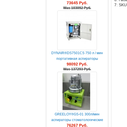
73645 Руб.
стоматологические Combi 550w
7: SKU
Was
103092 Руб.
DYNAIR®DS7501CS 750 л / мин
портативная аспираторы
98092 Руб.
стоматологические
Was
137293 Руб.
GREELOY®GS-01 300л/мин
аспираторы стоматологические
76267 Руб.