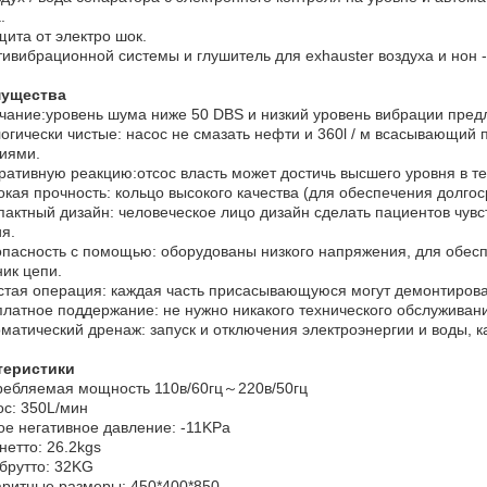
.
щита от электро шок.
тивибрационной системы и глушитель для exhauster воздуха и нон -
ущества
чание:уровень шума ниже 50 DBS и низкий уровень вибрации пред
логически чистые: насос не смазать нефти и 360l / м всасывающий 
иями.
ративную реакцию:отсос власть может достичь высшего уровня в те
окая прочность: кольцо высокого качества (для обеспечения долгос
пактный дизайн: человеческое лицо дизайн сделать пациентов чув
я.
опасность с помощью: оборудованы низкого напряжения, для обес
ик цепи.
стая операция: каждая часть присасывающуюся могут демонтироват
платное поддержание: не нужно никакого технического обслуживани
оматический дренаж: запуск и отключения электроэнергии и воды, ка
теристики
ребляемая мощность 110в/60гц～220в/50гц
ос: 350L/мин
ое негативное давление: -11KPa
 нетто: 26.2kgs
 брутто: 32KG
аритные размеры: 450*400*850