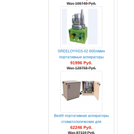
Was
106749 Руб.
GREELOY®GS-02 600л/мин
портативные аспираторы
91996 Руб.
стоматологические для
Was
128758 Руб.
стоматологии
Best® портативная аспираторы
стоматологические для
62246 Руб.
стоматологии клиники и хирург...
Was
87119 Руб.