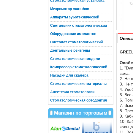
Стоматологическая установка
Микромотор marathon
Аппараты зуботехнической
Светильник стоматологический
Оборудование имплантов
Описа
Пистолет стоматологический
Дентальные рентгены
GREEL
Стоматологическая модели
Особе
Компрессор стоматологический
1. "Dy
зала.
Насадки для скалера
2. Не 
Стоматологические материалы
3. Не 
4. Удо
Анестезия стоматологии
5. Все
6. Пом
Стоматологическая ортодонтия
7. Выс
8. Пре
Магазин по торговым
9. Каб
10. Ка
кольца
11. Во