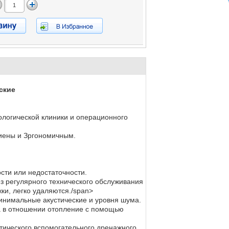
ские
тологической клиники и операционного
гиены и Зргономичным.
сти или недостаточности.
ез регулярного технического обслуживания
ки, легко удаляются./span>
минимальные акустические и уровня шума.
а в отношении отопление с помощью
атического вспомогательного дренажного