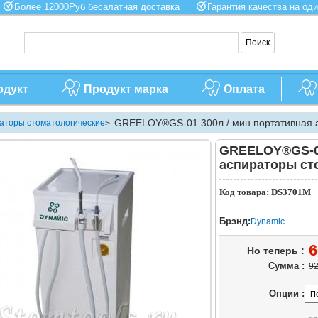
Более 12000Руб бесалатная доставка
Гарантия качества на 
одукт
Продукт марка
Оплата
GREELOY®GS-01 300л / мин портативная 
аторы стоматологические
>
GREELOY®GS-01
аспираторы ст
Код товара: DS3701M
Брэнд:
Dynamic
6
Но теперь :
Сумма :
92
Опции :