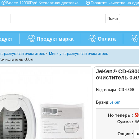
Более 12000Руб бесалатная доставка
Гарантия качества на 
одукт
Продукт марка
Оплата
льтразвуковая очиститель
>
Мини ультразвуковая очиститель
очиститель 0.6л
JeKen® CD-6800
очиститель 0.6
Код товара: CD-6800
Брэнд:
JeKen
9
Но теперь :
Сумма :
96
Опции :