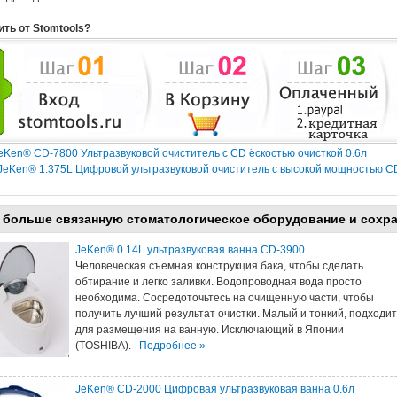
ить от Stomtools?
eKen® CD-7800 Ультразвуковой очиститель с CD ёскостью очисткой 0.6л
JeKen® 1.375L Цифровой ультразвуковой очиститель с высокой мощностью C
 больше связанную стоматологическое оборудование и сохр
JeKen® 0.14L ультразвуковая ванна CD-3900
Человеческая съемная конструкция бака, чтобы сделать
обтирание и легко заливки. Водопроводная вода просто
необходима. Сосредоточьтесь на очищенную части, чтобы
получить лучший результат очистки. Малый и тонкий, подходит
для размещения на ванную. Исключающий в Японии
(TOSHIBA).
Подробнее »
JeKen® CD-2000 Цифровая ультразвуковая ванна 0.6л