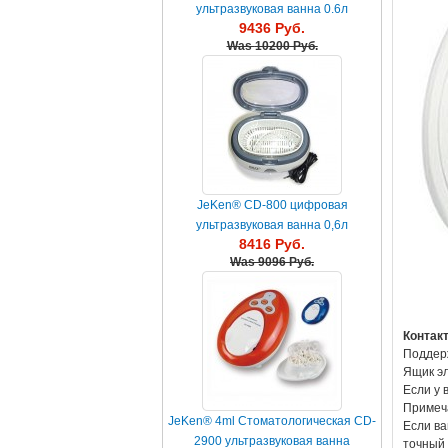
ультразвуковая ванна 0.6л
9436 Руб.
Was
10200 Руб.
JeKen® CD-800 цифровая
ультразвуковая ванна 0,6л
8416 Руб.
Was
9096 Руб.
Контак
Поддерж
Ящик эл
Если у 
Примеч
JeKen® 4ml Стоматологическая CD-
Если ва
2900 ультразвуковая ванна
точный 