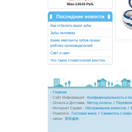
Was
13515 Руб.
Последние новости
Как отбелить ваши зубы
Зубы человека
Какие импланты зубов лучше:
рейтинг производителей
Свет и цвет
Что такое стоматология рентген
・
Главная
・Сайт Информация :
Конфиденциальность и по
・Оплата и Доставка :
Метод оплаты
/
Перевозк
・Интернет Сервис :
Обслуживание клиентов
/
・Помогите :
Гостевая книга
/
Свяжитесь с нами
・связи :
荷田歯科