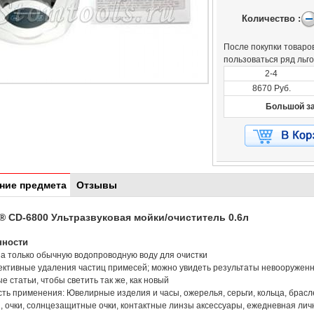
Количество :
После покупки товаров
пользоваться ряд льг
2-4
8670 Руб.
Большой за
ние предмета
Отзывы
® CD-6800 Ультразвуковая мойки/очиститель 0.6л
нности
за только обычную водопроводную воду для очистки
ктивные удаления частиц примесей; можно увидеть результаты невооруженн
ые статьи, чтобы светить так же, как новый
сть применения: Ювелирные изделия и часы, ожерелья, серьги, кольца, брасле
, очки, солнцезащитные очки, контактные линзы аксессуары, ежедневная личн