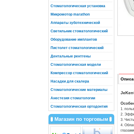
Стоматологическая установка
Микромотор marathon
Аппараты зуботехнической
Светильник стоматологический
Оборудование имплантов
Пистолет стоматологический
Дентальные рентгены
Стоматологическая модели
Компрессор стоматологический
Описа
Насадки для скалера
Стоматологические материалы
JeKen
Анестезия стоматологии
Особе
Стоматологическая ортодонтия
1. поль
2. Эффе
Магазин по торговым
3. Чист
4. Обла
глазами