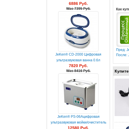
6886 Руб.
Was
7395 Руб.
Как куп
Пред: J
JeKen® CD-2000 Цифровая
После: 
ультразвуковая ванна 0.6л
7820 Руб.
Купите
Was
8416 Руб.
JeKen® PS-06Aцифровая
ультразвуковая мойки/очиститель
12580 Руб.
0.6л