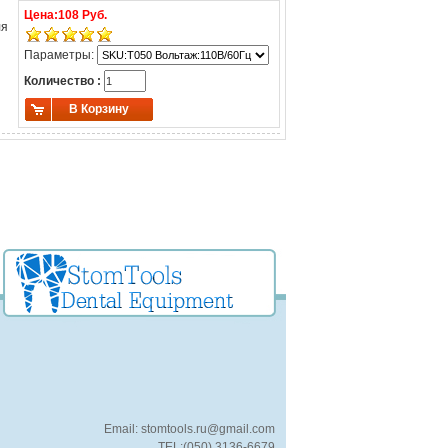
Цена:
108 Руб.
ля
Параметры:
Количество :
В Корзину
Email: stomtools.ru@gmail.com
TEL:(050) 3136-6679