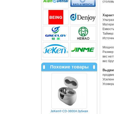
столов
Характ
Ультраз
Матери
Емкость 
Таймер:
Источни
AC 2
Мощност
Размер 
вес нет
вес бру
Похожие товары
Выдви
продви
Усилен
Усовер
JeKen® CD-3800A Зубная