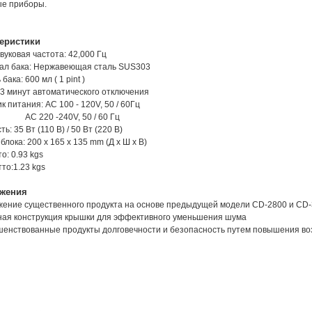
ые приборы.
еристики
вуковая частота: 42,000 Гц
ал бака: Нержавеющая сталь SUS303
бака: 600 мл ( 1 pint )
3 минут автоматического отключения
к питания: AC 100 - 120V, 50 / 60Гц
20 -240V, 50 / 60 Гц
ь: 35 Вт (110 В) / 50 Вт (220 В)
блока: 200 x 165 x 135 mm (Д х Ш х В)
то: 0.93 kgs
тто:1.23 kgs
жения
жение существенного продукта на основе предыдущей модели CD-2800 и CD
ная конструкция крышки для эффективного уменьшения шума
шенствованные продукты долговечности и безопасность путем повышения во