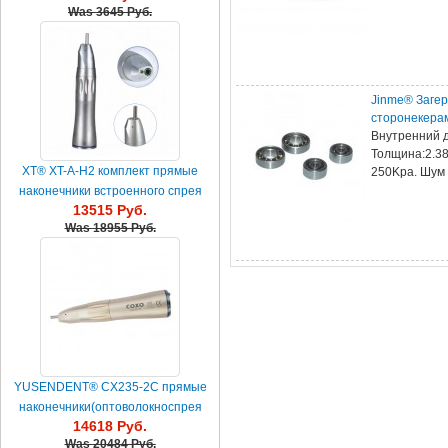
Was
3645 Руб.
Jinme® Заге
сторонекера
Внутренний д
Толщина:2.38
XT® XT-A-H2 комплект прямые
250Kpa. Шум
наконечники встроенного спрея
13515 Руб.
водыс низкой скоростью
Was
18955 Руб.
YUSENDENT® CX235-2C прямые
наконечники(оптоволокноспрея
14618 Руб.
встроенного пульверизато...
Was
20484 Руб.