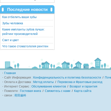
Последние новости
Как отбелить ваши зубы
Зубы человека
Какие импланты зубов лучше:
рейтинг производителей
Свет и цвет
Что такое стоматология рентген
・
Главная
・Сайт Информация :
Конфиденциальность и политика безопасности
/
Поч
・Оплата и Доставка :
Метод оплаты
/
Перевозка и Фрахтовые расход
・Интернет Сервис :
Обслуживание клиентов
/
Возврат и гарантия
・Помогите :
Гостевая книга
/
Свяжитесь с нами
/
Карта сайта
・связи :
荷田歯科