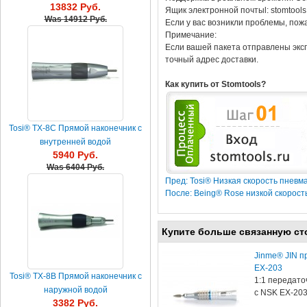
13832 Руб.
наконечник
Ящик электронной почтыl: stomtool
Was
14912 Руб.
Если у вас возникли проблемы, пож
Примечание:
Если вашей пакета отправлены эксп
точный адрес доставки.
Как купить от Stomtools?
Tosi® TX-8C Прямой наконечник с
внутренней водой
5940 Руб.
Was
6404 Руб.
Пред: Tosi® Низкая скорость пневм
После: Being® Rose низкой скорост
Купите больше связанную ст
Jinme® JIN п
EX-203
Tosi® TX-8B Прямой наконечник c
1:1 передато
наружной водой
с NSK EX-2
3382 Руб.