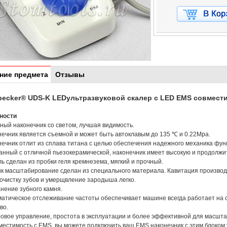
ние предмета
Отзывы
ecker® UDS-K LEDультразвуковой скалер с LED EMS совмес
ности
ный наконечник со светом, лучшая видимость.
нечник является съемной и может быть автоклавым до 135 ℃ и 0.22Mpa.
нечник отлит из сплава титана с целью обеспечения надежного механика функ
анный с отличной пьезокерамической, наконечник имеет высокую и продолжи
ль сделан из пробки геля кремнезема, мягкий и прочный.
ик масштабирование сделан из специального материала. Кавитация произво
очистку зубов и умерщвление зародыша легко.
анение зубного камня.
матическое отслеживание частоты обеспечивает машине всегда работает на 
во.
овое управление, простота в эксплуатации и более эффективной для масшт
местимость с EMS, вы можете подключить ваш EMS наконечник с этим блоком 