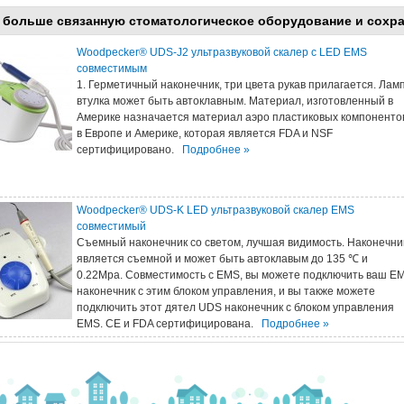
 больше связанную стоматологическое оборудование и сохр
Woodpecker® UDS-J2 ультразвуковой скалер с LED EMS
совместимым
1. Герметичный наконечник, три цвета рукав прилагается. Лам
втулка может быть автоклавным. Материал, изготовленный в
Америке назначается материал аэро пластиковых компоненто
в Европе и Америке, которая является FDA и NSF
сертифицировано.
Подробнее »
Woodpecker® UDS-K LED ультразвуковой скалер EMS
совместимый
Съемный наконечник со светом, лучшая видимость. Наконечни
является съемной и может быть автоклавым до 135 ℃ и
0.22Mpa. Совместимость с EMS, вы можете подключить ваш E
наконечник с этим блоком управления, и вы также можете
подключить этот дятел UDS наконечник с блоком управления
EMS. CE и FDA сертифицирована.
Подробнее »