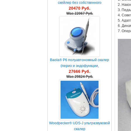
скейлер без собственного
2. Нако
20470 Руб.
резервуара для жидкости
3. Педа
Was
22067 Руб.
4. Совет
5. Адап
6. Дина
7. Опер
Baola® P6 полуавтономный скалер
(перио и эндофункции,
27666 Руб.
автоклавируемая пластикова...
Was
29824 Руб.
Woodpecker® UDS-J ультразвуковой
скалер