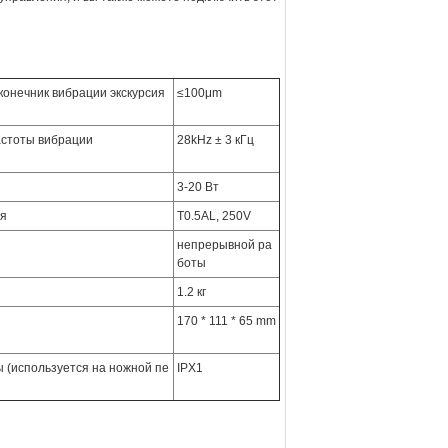
онечник вибрации экскурсия
≤100μm
астоты вибрации
28kHz ± 3 кГц
3-20 Вт
ля
T0.5AL, 250V
непрерывной ра
боты
1.2 кг
170 * 111 * 65 mm
 (используется на ножной пе
IPX1