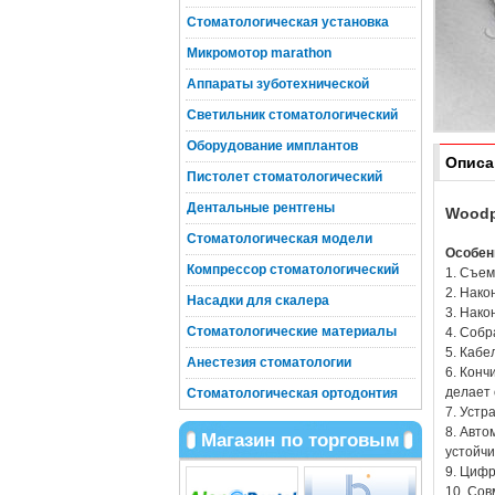
Стоматологическая установка
Микромотор marathon
Аппараты зуботехнической
Светильник стоматологический
Оборудование имплантов
Описа
Пистолет стоматологический
Дентальные рентгены
Woodp
Стоматологическая модели
Особен
Компрессор стоматологический
1. Съем
2. Нако
Насадки для скалера
3. Нако
Стоматологические материалы
4. Собр
5. Кабе
Анестезия стоматологии
6. Конч
делает 
Стоматологическая ортодонтия
7. Устр
8. Авто
Магазин по торговым
устойчи
9. Цифр
10. Сов