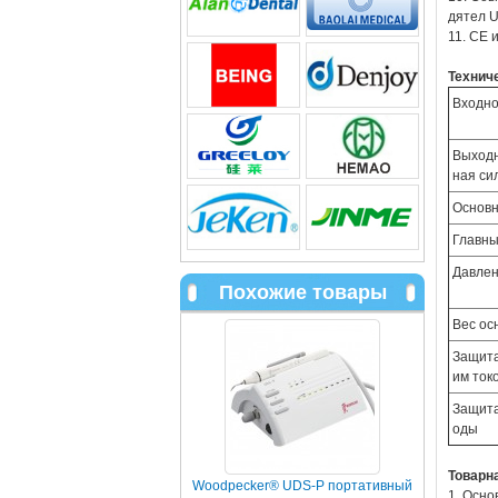
дятел U
11. CE 
Технич
Входно
Выходн
ная си
Основн
Главны
Давлен
Похожие товары
Вес ос
Защита
им ток
Защита
оды
Товарн
Woodpecker® UDS-P портативный
1. Осно