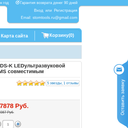
один год
Гарантия возврата денег 90 дней
Вход
Регистрация
или
stomtools.ru@gmail.com
Email:
Корзину(0)
Карта сайта
DS-K LEDультразвуковой
EMS совместимым
9
5 звезды, 1 отзывы
7878 Руб.
087 Руб.