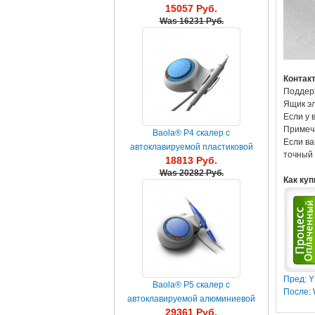
15057 Руб.
Was
16231 Руб.
Контак
Поддерж
Ящик эл
Если у 
Примеч
Baola® P4 скалер с
Если ва
автоклавируемой пластиковой
точный 
18813 Руб.
ручкой
Was
20282 Руб.
Как куп
Пред: 
Baola® P5 скалер с
После:
автоклавируемой алюминиевой
29361 Руб.
ручкой