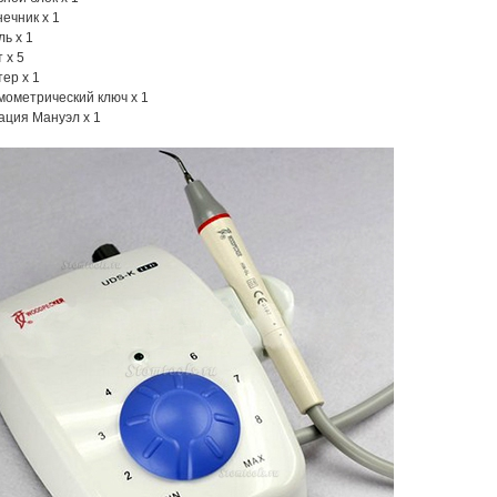
нечник x 1
ль x 1
 x 5
тер x 1
мометрический ключ x 1
ация Мануэл x 1