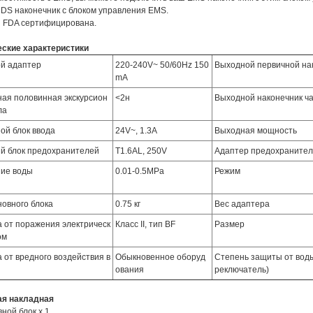
DS наконечник с блоком управления EMS.
и FDA сертифицирована.
еские характеристики
й адаптер
220-240V~ 50/60Hz 150
Выходной первичной нак
mA
ая половинная экскурсион
<2н
Выходной наконечник ч
ла
ой блок ввода
24V~, 1.3A
Выходная мощность
й блок предохранителей
T1.6AL, 250V
Адаптер предохраните
ие воды
0.01-0.5MPa
Режим
новного блока
0.75 кг
Вес адаптера
 от поражения электрическ
Класс II, тип BF
Размер
ом
 от вредного воздействия в
Обыкновенное оборуд
Степень защиты от воды
ования
реключатель)
ая накладная
вной блок x 1