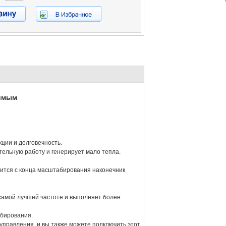
тимым
ции и долговечность.
тельную работу и генерирует мало тепла.
дится с конца масштабирования наконечник
самой лучшей частоте и выполняет более
абирования.
управления, и вы также можете подключить этот