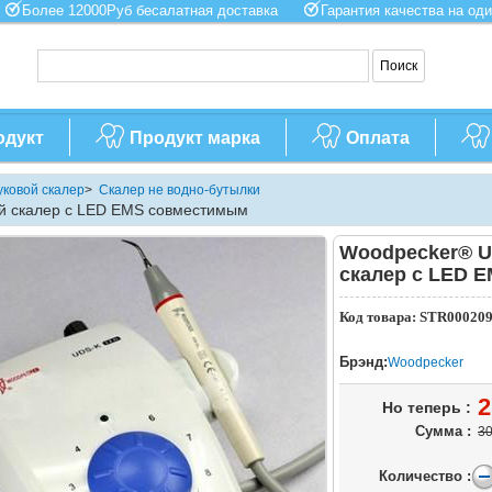
Более 12000Руб бесалатная доставка
Гарантия качества на 
одукт
Продукт марка
Оплата
уковой скалер
>
Скалер не водно-бутылки
й скалер с LED EMS совместимым
Woodpecker® U
скалер с LED 
Код товара: STR00020
Брэнд:
Woodpecker
2
Но теперь :
Сумма :
30
Количество :