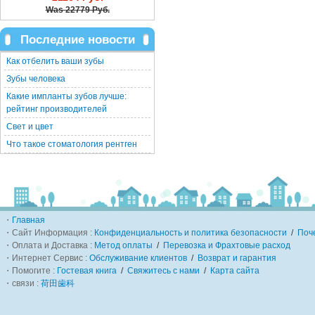
Was
22779 Руб.
Последние новости
Как отбелить ваши зубы
Зубы человека
Какие импланты зубов лучше:
рейтинг производителей
Свет и цвет
Что такое стоматология рентген
・
Главная
・Сайт Информация :
Конфиденциальность и политика безопасности
/
Поч
・Оплата и Доставка :
Метод оплаты
/
Перевозка и Фрахтовые расход
・Интернет Сервис :
Обслуживание клиентов
/
Возврат и гарантия
・Помогите :
Гостевая книга
/
Свяжитесь с нами
/
Карта сайта
・связи :
荷田歯科