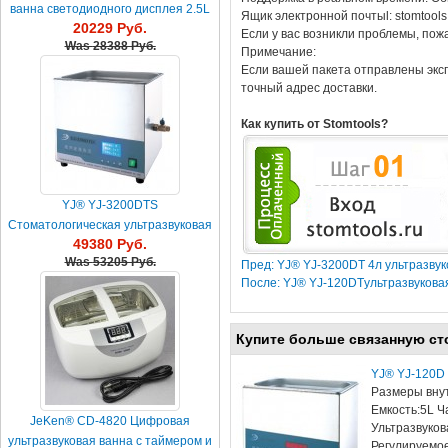
ванна светодиодного дисплея 2.5L
Ящик электронной почтыl: stomtool
20229 Руб.
Если у вас возникли проблемы, пож
Was
28388 Руб.
Примечание:
Если вашей пакета отправлены эксп
точный адрес доставки.
Как купить от Stomtools?
YJ® YJ-3200DTS
Стоматологическая ультразвуковая
49380 Руб.
ванна 6L
Was
53205 Руб.
Пред: YJ® YJ-3200DT 4л ультразвук
После: YJ® YJ-120DTультразвукова
Купите больше связанную ст
YJ® YJ-120D 
Размеры вну
Емкость:5L Ча
JeKen® CD-4820 Цифровая
Ультразвуков
ультразвуковая ванна с таймером и
Регулируемо