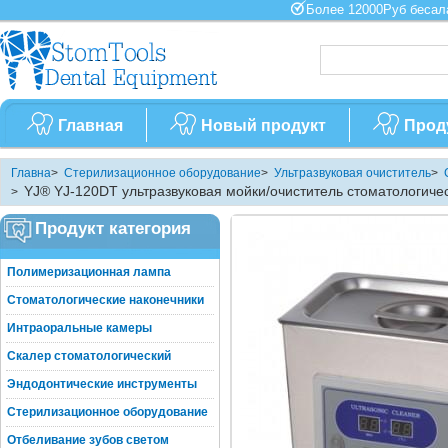
Более 12000Руб бес
Главная
Новый продукт
Прод
Главна
>
Стерилизационное оборудование
>
Ультразвуковая очиститель
>
YJ® YJ-120DT ультразвуковая мойки/очиститель стоматологиче
>
Продукт категория
Полимеризационная лампа
Стоматологические наконечники
Интраоральные камеры
Скалер стоматологический
Эндодонтические инструменты
Стерилизационное оборудование
Отбеливание зубов светом