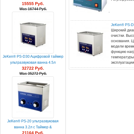
15555 Руб.
нагревателем 2.5L
Was
16744 Руб.
JeKen® PS-D3
Широкий диа
очистки. Выс
основания. 
модели време
функцию нагр
JeKen® PS-D30 Aцифровой таймер
температуры.
эксплуатаци
ультразвуковая ванна 4.5л
32722 Руб.
Was
35272 Руб.
JeKen® PS-20 ультразвуковая
ванна 3.2л с Таймер &
21164 Руб.
Обогреватель