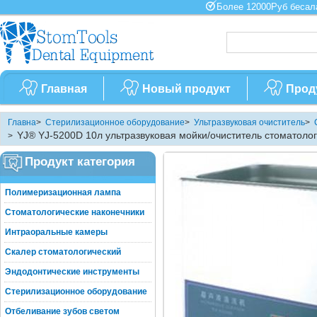
Более 12000Руб бес
Главная
Новый продукт
Прод
Главна
>
Стерилизационное оборудование
>
Ультразвуковая очиститель
>
YJ® YJ-5200D 10л ультразвуковая мойки/очиститель стоматоло
>
Продукт категория
Полимеризационная лампа
Стоматологические наконечники
Интраоральные камеры
Скалер стоматологический
Эндодонтические инструменты
Стерилизационное оборудование
Отбеливание зубов светом