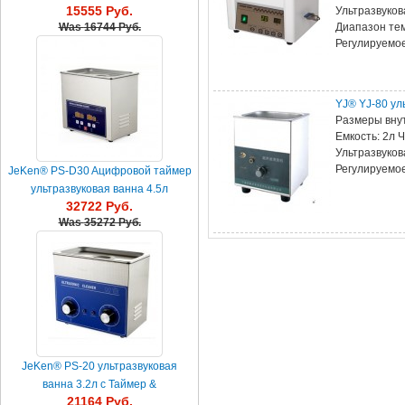
15555 Руб.
Ультразвуков
нагревателем 2.5L
Диапазон тем
Was
16744 Руб.
Регулируемо
YJ® YJ-80 ул
Размеры вну
Емкость: 2л Ч
Ультразвуков
Регулируемо
JeKen® PS-D30 Aцифровой таймер
ультразвуковая ванна 4.5л
32722 Руб.
Was
35272 Руб.
JeKen® PS-20 ультразвуковая
ванна 3.2л с Таймер &
21164 Руб.
Обогреватель