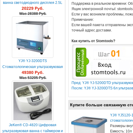
ванна светодиодного дисплея 2.5L
Поддержка в реальном времени: Об
20229 Руб.
Ящик электронной почтыl: stomtool
Was
28388 Руб.
Если у вас возникли проблемы, пож
Примечание:
Если вашей пакета отправлены эксп
точный адрес доставки.
Как купить от Stomtools?
YJ® YJ-3200DTS
Стоматологическая ультразвуковая
49380 Руб.
ванна 6L
Was
53205 Руб.
Пред: YJ® YJ-5200DTD ультразвуко
После: YJ® YJ-3200DTS 6л ультразв
Купите больше связанную ст
YJ® YJ5120-1
стоматологи
JeKen® CD-4820 Цифровая
Размеры вну
ультразвуковая ванна с таймером и
Емкость: 10л 