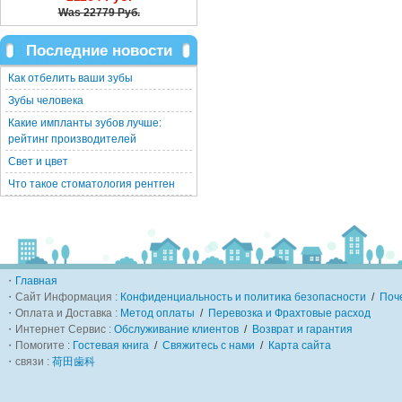
Was
22779 Руб.
Последние новости
Как отбелить ваши зубы
Зубы человека
Какие импланты зубов лучше:
рейтинг производителей
Свет и цвет
Что такое стоматология рентген
・
Главная
・Сайт Информация :
Конфиденциальность и политика безопасности
/
Поч
・Оплата и Доставка :
Метод оплаты
/
Перевозка и Фрахтовые расход
・Интернет Сервис :
Обслуживание клиентов
/
Возврат и гарантия
・Помогите :
Гостевая книга
/
Свяжитесь с нами
/
Карта сайта
・связи :
荷田歯科