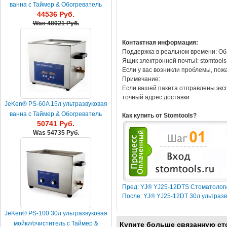
ванна с Таймер & Обогреватель
44536 Руб.
Was
48021 Руб.
Контактная информация:
Поддержка в реальном времени: Об
Ящик электронной почтыl: stomtool
Если у вас возникли проблемы, пож
Примечание:
Если вашей пакета отправлены эксп
точный адрес доставки.
JeKen® PS-60A 15л ультразвуковая
ванна с Таймер & Обогреватель
Как купить от Stomtools?
50741 Руб.
Was
54735 Руб.
Пред: YJ® YJ25-12DTS Стоматологи
После: YJ® YJ25-12DT 30л ультразв
JeKen® PS-100 30л ультразвуковая
мойки/очиститель с Таймер &
Купите больше связанную ст