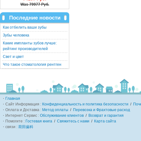
Was
79977 Руб.
Последние новости
Как отбелить ваши зубы
Зубы человека
Какие импланты зубов лучше:
рейтинг производителей
Свет и цвет
Что такое стоматология рентген
・
Главная
・Сайт Информация :
Конфиденциальность и политика безопасности
/
Поч
・Оплата и Доставка :
Метод оплаты
/
Перевозка и Фрахтовые расход
・Интернет Сервис :
Обслуживание клиентов
/
Возврат и гарантия
・Помогите :
Гостевая книга
/
Свяжитесь с нами
/
Карта сайта
・связи :
荷田歯科