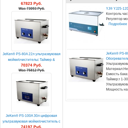
67823 Руб.
Обогреватель
YJ® YJ25-12D
Was
73093 Руб.
Контроль час
Регулятор мо
Подробнее
JeKen® PS-80
JeKen® PS-80A 22л ультразвуковая
Обогревател
мойки/очистительс Таймер &
Ультразвукова
70374 Руб.
Обогреватель
Материал:Не
Was
75812 Руб.
Емкость бака:
Таймер:r 1-3
Ультразвуков
Мощность на
JeKen® PS-100A 30л цифровая
ультразвуковая мойки/очиститель с
74197 Руб.
Таймер & Обогреват...