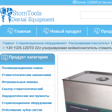
Более 12000Руб бес
Главная
Новый продукт
Прод
Главна
>
Стерилизационное оборудование
>
Ультразвуковая очиститель
>
YJ® YJ25-12DTD 22л ультразвуковая мойки/очиститель стомато
>
Продукт категория
Полимеризационная лампа
Стоматологические наконечники
Интраоральные камеры
Скалер стоматологический
Эндодонтические инструменты
Стерилизационное оборудование
Отбеливание зубов светом