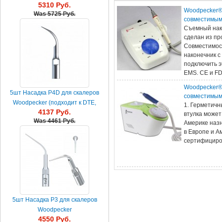
5310 Руб.
камня 10шт
Woodpecker®
Was
5725 Руб.
совместимы
Съемный нако
сделан из пр
Совместимос
наконечник с
подключить э
EMS. CE и F
Woodpecker®
5шт Насадка P4D для скалеров
совместимы
Woodpecker (подходит к DTE,
1. Герметичн
4137 Руб.
Satelec, NSK)
втулка может
Was
4461 Руб.
Америке наз
в Европе и А
сертифицир
5шт Насадка P3 для скалеров
Woodpecker
4550 Руб.