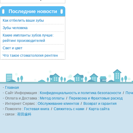
Последние новости
Как отбелить ваши зубы
Зубы человека
Какие импланты зубов лучше:
рейтинг производителей
Свет и цвет
Что такое стоматология рентген
・
Главная
・Сайт Информация :
Конфиденциальность и политика безопасности
/
Поч
・Оплата и Доставка :
Метод оплаты
/
Перевозка и Фрахтовые расход
・Интернет Сервис :
Обслуживание клиентов
/
Возврат и гарантия
・Помогите :
Гостевая книга
/
Свяжитесь с нами
/
Карта сайта
・связи :
荷田歯科