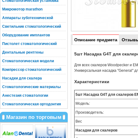
Стоматологическая установка
Микромотор marathon
Аппараты зуботехнической
Светильник стоматологический
Оборудование имплантов
Описание предмета
Отзыв
Пистолет стоматологический
Дентальные рентгены
5шт Насадка G4T для скале
Стоматологическая модели
Для всех скалеров Woodpecker и E
Компрессор стоматологический
Универсальная насадка "General" для
Насадки для скалера
Характеристики
Стоматологические материалы
5шт Насадка G4T для скалеров E
Анестезия стоматологии
Модель:
Стоматологическая ортодонтия
Производитель:
Магазин по торговым
Вес
Насадки для скалеров