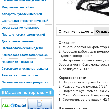
Стоматологическая установка
Микромотор marathon
Аппараты зуботехнической
Светильник стоматологический
Оборудование имплантов
Описание предмета
Отзыв
Пистолет стоматологический
Дентальные рентгены
Описания:
1. Многоцелевой Микромотор 
Стоматологическая модели
2. Хорошая работа для полиро
Компрессор стоматологический
отделки поверхности.
3. Инструмент обмена методом 
Насадки для скалера
бором и могут быть легко вос
Стоматологические материалы
4. Артикул: SY-D-DJB
Анестезия стоматологии
Характеристики:
1. Скорость ненесущих:Без наг
Стоматологическая ортодонтия
2. Размер Колле рукава: 3/32"
3. Подходит Бур Размер: dia.
Магазин по торговым
4. Макс. Мощность: Контролле
5. Совместимость с нашей N2 
В коплект входит: