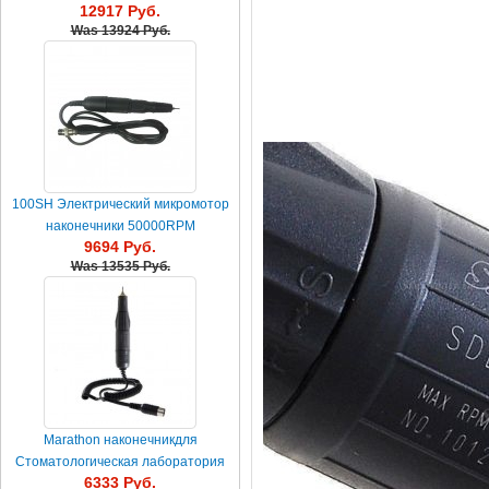
12917 Руб.
канального соединения
Was
13924 Руб.
100SH Электрический микромотор
наконечники 50000RPM
9694 Руб.
Was
13535 Руб.
Marathon наконечникдля
Стоматологическая лаборатория
6333 Руб.
микромотора35K RPM