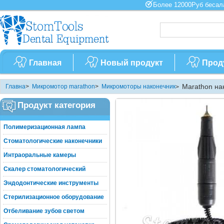
Более 12000Руб бес
Главная
Новый продукт
Прод
Marathon на
Главна
>
Микромотор marathon
>
Микромоторы наконечник
>
Продукт категория
Полимеризационная лампа
Стоматологические наконечники
Интраоральные камеры
Скалер стоматологический
Эндодонтические инструменты
Стерилизационное оборудование
Отбеливание зубов светом