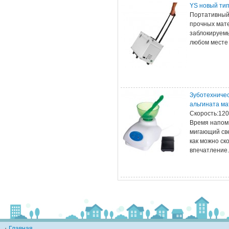
YS новый тип
Портативный 
прочных мате
заблокируемы
любом месте
Зуботехничес
альгината м
Скорость:120
Время напоми
мигающий све
как можно ск
впечатлени
・
Главная