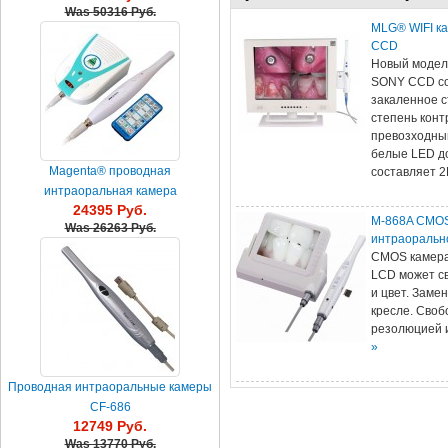
Was
50316 Руб.
MLG® WIFI ка
CCD
Новый модель
SONY CCD со
закаленное с
степень конт
превозходны
белые LED до
Magenta® проводная
составляет 
интраоральная камера
24395 Руб.
MD750+MD370
M-868A CMOS
Was
26263 Руб.
интраорально
CMOS камера 
LCD может св
и цвет. Заме
кресле. Своб
резолюцией 
»
Проводная интраоральные камеры
CF-686
12749 Руб.
Was
13770 Руб.