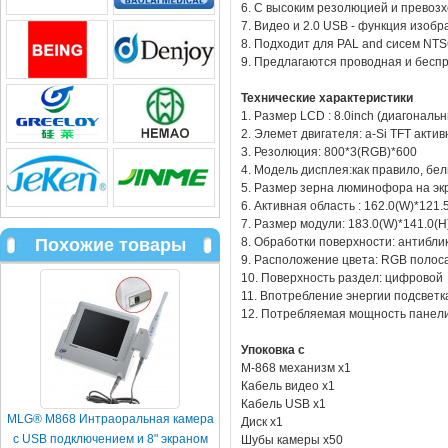
6. С высоким резолюцией и превоз
7. Видео и 2.0 USB - функция изоб
8. Подходит для PAL and сисем NT
9. Предлагаются проводная и бесп
Технические характеристики
1. Размер LCD : 8.0inch (диагональ
2. Элемет двигателя: a-Si TFT акти
3. Резолюция: 800*3(RGB)*600
4. Модель дисплея:как правило, бел
5. Размер зерна люминофора на эк
6. Активная область : 162.0(W)*121
7. Размер модули: 183.0(W)*141.0(
8. Обработки поверхности: антибли
Похожие товары
9. Расположение цвета: RGB полос
10. Поверхность раздел: цифровой
11. Bпотребление энергии подсветк
12. Потребляемая мощность панели
Упоковка с
M-868 механизм x1
Кабель видео x1
Кабель USB x1
MLG® M868 Интраоральная камера
Диск x1
с USB подключением и 8" экраном
Шубы камеры x50