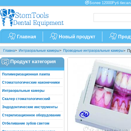
Более 12000Руб бес
Главная
Новый продукт
Прод
П
Главна
>
Интраоральные камеры
>
Проводные интраоральные камеры
>
кам
Продукт категория
Полимеризационная лампа
Стоматологические наконечники
Интраоральные камеры
Скалер стоматологический
Эндодонтические инструменты
Стерилизационное оборудование
Отбеливание зубов светом