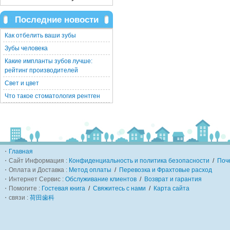
Последние новости
Как отбелить ваши зубы
Зубы человека
Какие импланты зубов лучше:
рейтинг производителей
Свет и цвет
Что такое стоматология рентген
・
Главная
・Сайт Информация :
Конфиденциальность и политика безопасности
/
Поч
・Оплата и Доставка :
Метод оплаты
/
Перевозка и Фрахтовые расход
・Интернет Сервис :
Обслуживание клиентов
/
Возврат и гарантия
・Помогите :
Гостевая книга
/
Свяжитесь с нами
/
Карта сайта
・связи :
荷田歯科