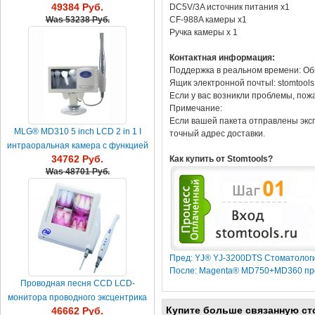
49384 Руб.
DC5V/3A источник питания x1
CF-988A камеры x1
Was
53238 Руб.
Ручка камеры x 1
Контактная информация:
Поддержка в реальном времени: Об
Ящик электронной почтыl: stomtool
Если у вас возникли проблемы, пож
Примечание:
Если вашей пакета отправлены эксп
MLG® MD310 5 inch LCD 2 in 1 I
точный адрес доставки.
интраоральная камера с функцией
34762 Руб.
Как купить от Stomtools?
ридера X-ray
Was
48701 Руб.
Пред: YJ® YJ-3200DTS Стоматологи
После: Magenta® MD750+MD360 пр
Проводная песня CCD LCD-
монитора проводного эксцентрика
Купите больше связанную ст
46662 Руб.
интраоральной камеры 8 д...