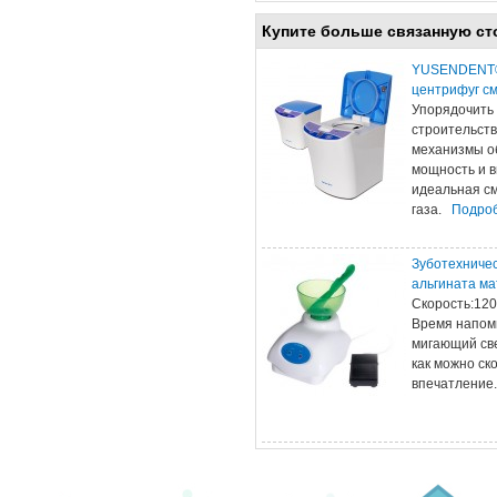
Купите больше связанную ст
YUSENDENT® 
центрифуг см
Упорядочить 
строительств
механизмы о
мощность и в
идеальная см
газа.
Подроб
Зуботехничес
альгината ма
Скорость:120
Время напоми
мигающий све
как можно ск
впечатлени