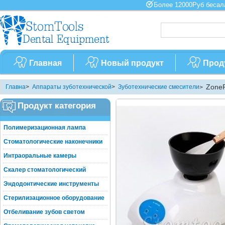
Более 12000Руб бес
Главная
Новый продукт
Прод
ZoneR
Главна
>
Аппараты зуботехнической
>
Зуботехнические смесители
>
Продукт категория
Полимеризационная лампа
Стоматологические наконечники
Интраоральные камеры
Скалер стоматологический
Эндодонтические инструменты
Стерилизационное оборудование
Отбеливание зубов светом