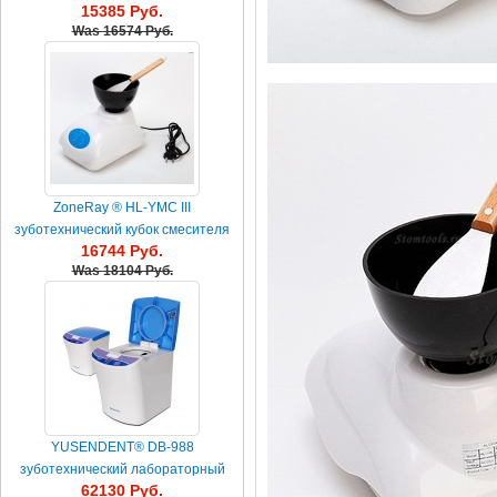
15385 Руб.
материала лаборатор...
Was
16574 Руб.
ZoneRay ® HL-YMC III
зуботехнический кубок смесителя
16744 Руб.
материала альгината
Was
18104 Руб.
YUSENDENT® DB-988
зуботехнический лабораторный
62130 Руб.
центрифуг смесителя альгината