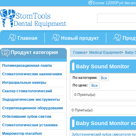
Более 12000Руб бес
Главная
Новый продукт
Прод
Продукт категория
Главна
>
Medical Equipment
>
Baby 
Полимеризационная лампа
Baby Sound Monitor
Стоматологические наконечники
По категории:
Все
Интраоральные камеры
По цене:
Все
Скалер стоматологический
0 Пункты(ы)
Эндодонтические инструменты
Стерилизационное оборудование
0 Пункты(ы)
Отбеливание зубов светом
Baby Sound Monitor 
Стоматологическая установка
Микромотор marathon
Зуботехнический кубок смесителя п