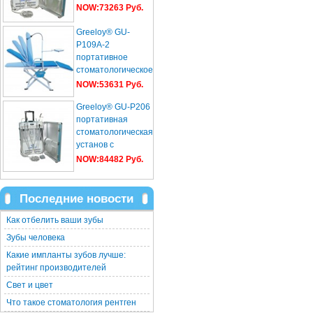
NOW:73263 Руб.
Greeloy® GU-
P109A-2
портативное
стоматологическое
кресло
NOW:53631 Руб.
Greeloy® GU-P206
портативная
стоматологическая
установ с
компрессор+ультразвуков...
NOW:84482 Руб.
Последние новости
Как отбелить ваши зубы
Зубы человека
Какие импланты зубов лучше:
рейтинг производителей
Свет и цвет
Что такое стоматология рентген