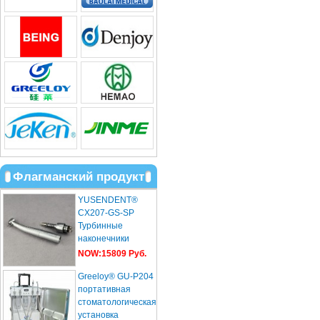
Флагманский продукт
YUSENDENT®
CX207-GS-SP
Турбинные
наконечники
Световодас
NOW:15809 Руб.
Sirona Roto
Greeloy® GU-P204
стандартной ...
портативная
стоматологическая
установка