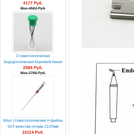
4177 Руб.
стоматологические канал корня
Was
4502 Руб.
Стоматологическая
Эндодонтическая Корневой Канал
2584 Руб.
Файлы #35
Was
2786 Руб.
60шт стоматологические H-файлы
SCF качества сплава 21/25мм
10114 Руб.