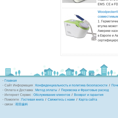
EMS. CE и F
Woodpecker®
совместимы
1. Герметичн
втулка может
Америке наз
в Европе и А
сертифицир
・
Главная
・Сайт Информация :
Конфиденциальность и политика безопасности
/
Поч
・Оплата и Доставка :
Метод оплаты
/
Перевозка и Фрахтовые расход
・Интернет Сервис :
Обслуживание клиентов
/
Возврат и гарантия
・Помогите :
Гостевая книга
/
Свяжитесь с нами
/
Карта сайта
・связи :
荷田歯科