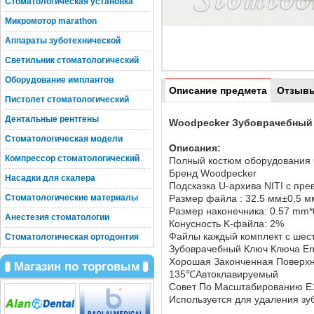
Стоматологическая установка
Микромотор marathon
Аппараты зуботехнической
Светильник стоматологический
Оборудование имплантов
Описание предмета
Отзыв
Пистолет стоматологический
Дентальные рентгены
Woodpecker Зубоврачебный 
Стоматологическая модели
Описания:
Компрессор стоматологический
Полный костюм оборудования ч
Бренд Woodpecker
Насадки для скалера
Подсказка U-архива NITI с пре
Стоматологические материалы
Размер файла : 32.5 мм±0,5 м
Размер наконечника: 0.57 mm
Анестезия стоматологии
Конусность K-файла: 2%
Файлы каждый комплект с шес
Стоматологическая ортодонтия
Зубоврачебный Ключ Ключа E
Хорошая Законченная Поверхн
Магазин по торговым
135℃Автоклавируемый
Совет По Масштабированию E1
Используется для удаления зу